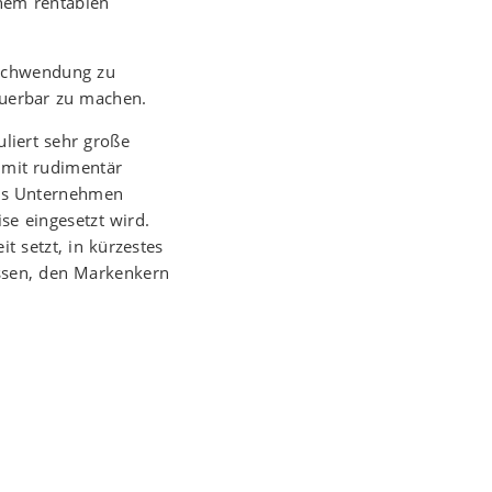
inem rentablen
rschwendung zu
euerbar zu machen.
liert sehr große
 mit rudimentär
tes Unternehmen
se eingesetzt wird.
t setzt, in kürzestes
assen, den Markenkern