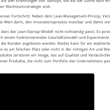
 auf den Erfahrungen von Startups, die auf der Suche nach e
ner Wachstumsstrategie sind.
mmenser Fortschritt. Neben dem Lean-Management-Prinzip, Ve
oße Wert darin, den Innovationsprozess messbar und damit st
ass das Lean-Startup-Modell nicht vollständig passt. Es postu
nach einem funktionierenden Geschäftsmodell und Experimente
, die Kunden angeboten werden. Beides kann für ein etablier
 es am falschen Platz oder nicht in der richtigen Art und Wei
rodukte zerstören ein Image, das auf Qualität und Verlässlichkei
önnen Produkte, die nicht zum Portfolio des Unternehmens p