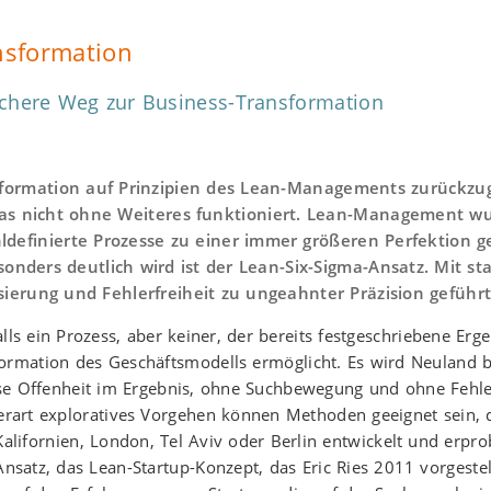
nsformation
ichere Weg zur Business-Transformation
nsformation auf Prinzipien des Lean-Managements zurückzug
 das nicht ohne Weiteres funktioniert. Lean-Management w
ldefinierte Prozesse zu einer immer größeren Perfektion g
esonders deutlich wird ist der Lean-Six-Sigma-Ansatz. Mit s
isierung und Fehlerfreiheit zu ungeahnter Präzision geführt
falls ein Prozess, aber keiner, der bereits festgeschriebene Erg
ormation des Geschäftsmodells ermöglicht. Es wird Neuland b
sse Offenheit im Ergebnis, ohne Suchbewegung und ohne Fehle
derart exploratives Vorgehen können Methoden geeignet sein, d
Kalifornien, London, Tel Aviv oder Berlin entwickelt und erpr
Ansatz, das Lean-Startup-Konzept, das Eric Ries 2011 vorgestell