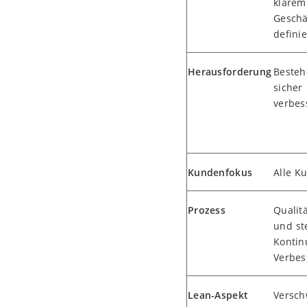
klarem
Geschä
defini
Herausforderung
Besteh
sicher
verbes
Kundenfokus
Alle K
Prozess
Qualitä
und st
Kontin
Verbes
Lean-Aspekt
Versc