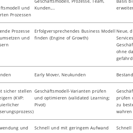
Geschäftsmodell, Prozesse, Team,
Basis bi
ftsmodell und
Kunden,…
erweiter
erten Prozessen
ende Prozesse
Erfolgversprechendes Business Modell
Neue, d
 umsetzen und
finden (Engine of Growth)
Service
sern
Geschäf
ohne da
gefähr
unden
Early Mover, Neukunden
Bestand
t sicher stellen
Geschäftsmodell­-Varianten prüfen
Geschäf
eigern (KVP:
und optimieren (validated Learning;
prüfen 
uierlicher
Pivot)
zu bes
serungsprozess)
wahren
hwendung und
Schnell und mit geringem Aufwand
Schnell