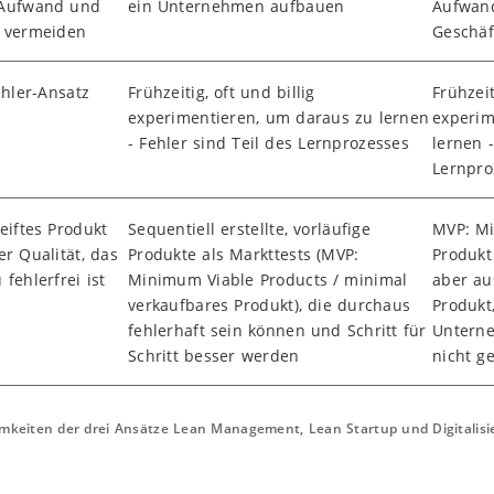
 Aufwand und
ein Unternehmen aufbauen
Aufwand
 vermeiden
Geschäf
ehler-Ansatz
Frühzeitig, oft und billig
Frühzeit
experimentieren, um daraus zu lernen
experim
- Fehler sind Teil des Lernprozesses
lernen -
Lernpro
eiftes Produkt
Sequentiell erstellte, vorläufige
MVP: Mi
er Qualität, das
Produkte als Markttests (MVP:
Produkt
fehlerfrei ist
Minimum Viable Products / minimal
aber au
verkaufbares Produkt), die durchaus
Produkt
fehlerhaft sein können und Schritt für
Unterne
Schritt besser werden
nicht g
keiten der drei Ansätze Lean Management, Lean Startup und Digitalisie