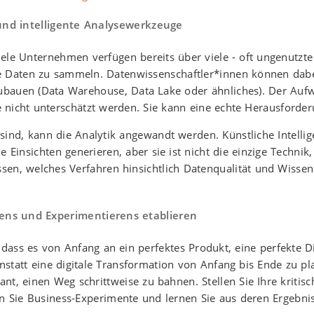
und intelligente Analysewerkzeuge
ele Unternehmen verfügen bereits über viele - oft ungenutzte 
nte Daten zu sammeln. Datenwissenschaftler*innen können dabe
zubauen (Data Warehouse, Data Lake oder ähnliches). Der Auf
e nicht unterschätzt werden. Sie kann eine echte Herausforder
ind, kann die Analytik angewandt werden. Künstliche Intellige
e Einsichten generieren, aber sie ist nicht die einzige Technik,
sen, welches Verfahren hinsichtlich Datenqualität und Wisse
nens und Experimentierens etablieren
 dass es von Anfang an ein perfektes Produkt, eine perfekte D
Anstatt eine digitale Transformation von Anfang bis Ende zu pla
kant, einen Weg schrittweise zu bahnen. Stellen Sie Ihre kriti
n Sie Business-Experimente und lernen Sie aus deren Ergebni