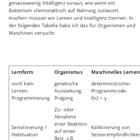
genausowenig Intelligenz voraus, wie wenn ein
Bakterium chemotaktisch auf Nahrung zusteuert.
Insofern müssen wir Lernen und Intelligenz trennen. In
der folgenden Tabelle habe ich das für Organismen und
Maschinen versucht:
Lernform
Organismus
Maschinelles Lerne
noch kein
genetische
deterministischer
Lernen:
Ausstattung,
Programmcode:
Programmierung
Prägung
f(x) = y
Zu- oder
Abnahme
einer Reaktion
Sensitivierung /
Kalibirierung von
auf einen
Habituation
Sensorempfindlichkei
Reiz, z.B.